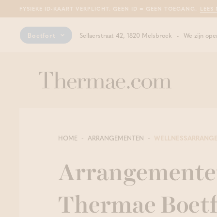
FYSIEKE ID-KAART VERPLICHT. GEEN ID = GEEN TOEGANG.
LEES
Boetfort
Sellaerstraat 42, 1820 Melsbroek
We zijn ope
HOME
ARRANGEMENTEN
WELLNESSARRANG
Arrangementen
Thermae Boetf