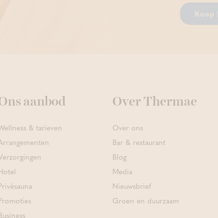
Koop 
Ons aanbod
Over Thermae
Wellness & tarieven
Over ons
Arrangementen
Bar & restaurant
Verzorgingen
Blog
Hotel
Media
Privésauna
Nieuwsbrief
Promoties
Groen en duurzaam
Business