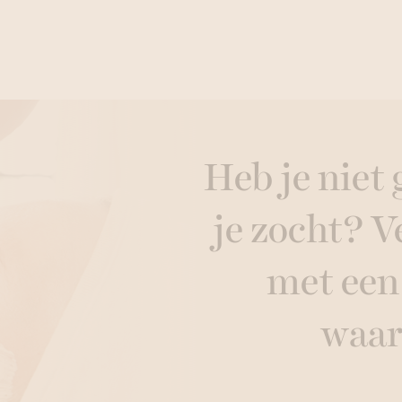
Heb je niet
je zocht? 
met ee
waa