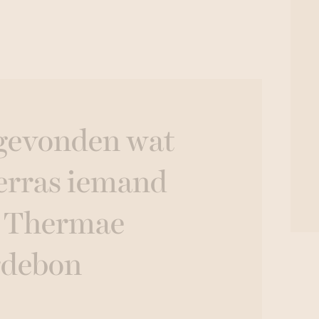
 gevonden wat
Verras iemand
n Thermae
rdebon