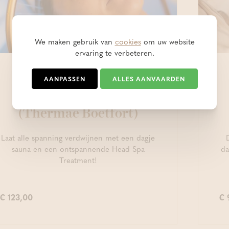
We maken gebruik van
cookies
om uw website
ervaring te verbeteren.
Wellnessarrangementen
AANPASSEN
ALLES AANVAARDEN
Head Spa Wellness
(Thermae Boetfort)
Laat alle spanning verdwijnen met een dagje
sauna en een ontspannende Head Spa
da
Treatment!
€ 123,00
€ 