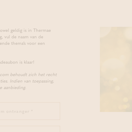
Deep Relaxation Ge
owel geldig is in Thermae
g, vul de naam van de
lende thema’s voor een
deaubon is klaar!
.com behoudt zich het recht
ties. Indien van toepassing,
de aanbieding.