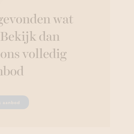
 gevonden wat
 Bekijk dan
 ons volledig
nbod
k aanbod