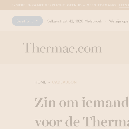
FYSIEKE ID-KAART VERPLICHT. GEEN ID = GEEN TOEGANG.
LEES
Boetfort
Sellaerstraat 42, 1820 Melsbroek
We zijn ope
HOME
CADEAUBON
Zin om iemand 
voor de Therm