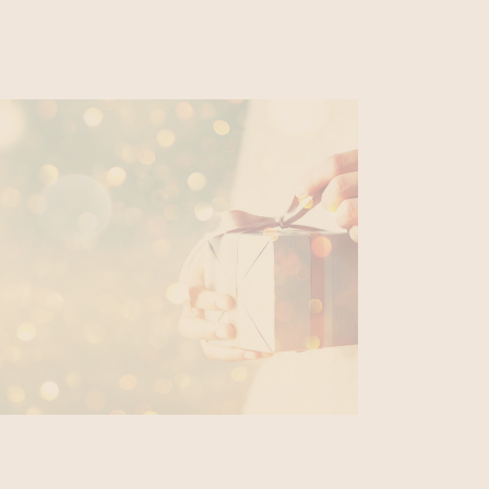
laatsritueel 80’