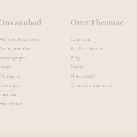
Ons aanbod
Over Thermae
Wellness & tarieven
Over ons
Arrangementen
Bar & restaurant
Verzorgingen
Blog
Hotel
Media
Privésauna
Nieuwsbrief
Promoties
Groen en duurzaam
Business
Waardebon