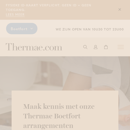
FYSIEKE ID-KAART VERPLICHT. GEEN ID = GEEN
TOEGANG.
Sluit
LEES MEER
Boetfort
WE ZIJN OPEN VAN 10U30 TOT 23U00
Togg
Start met zoeken
Aanmelden
Winkelwage
navi
Maak kennis met onze
Thermae Boetfort
arrangementen