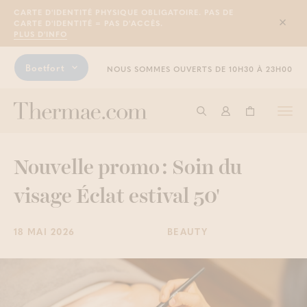
CARTE D'IDENTITÉ PHYSIQUE OBLIGATOIRE. PAS DE
CARTE D'IDENTITÉ = PAS D'ACCÈS.
Sluit
PLUS D'INFO
Boetfort
NOUS SOMMES OUVERTS DE 10H30 À 23H00
Togg
Commencer à cherche
Connexion
Panier
navi
Nouvelle promo : Soin du
visage Éclat estival 50'
18 MAI 2026
BEAUTY