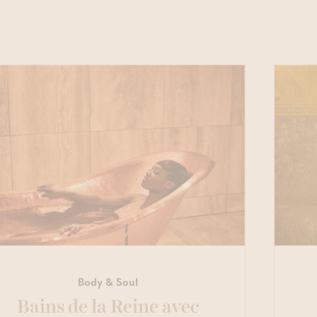
Rituel visage
CREUSES
Voir notre offre
Voir notre offre
Boetfort)
Sauna privé 
D'AFFLUENC
Body & Soul
Bains de la Reine avec