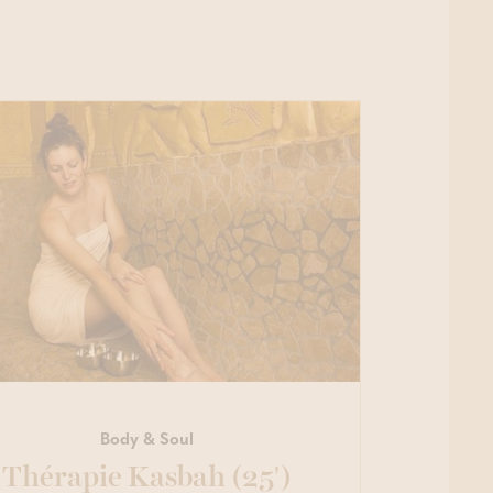
 de profonde relaxation 80’
Thermae Boetfort
Zen (2h/2p) – HEURES
E
Body & Soul
Thérapie Kasbah (25')