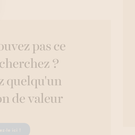
ouvez pas ce
 cherchez ?
z quelqu'un
on de valeur
z-le ici !