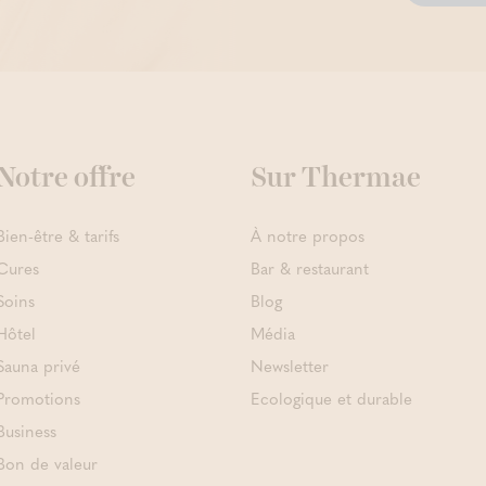
Notre offre
Sur Thermae
Bien-être & tarifs
À notre propos
Cures
Bar & restaurant
Soins
Blog
Hôtel
Média
Sauna privé
Newsletter
Promotions
Ecologique et durable
Business
Bon de valeur