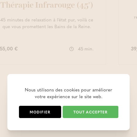
Thérapie Infrarouge (45')
r
45 minutes de relaxation à l'état pur, voilà ce
que vous promettent les Bains de la Reine.
55,00 €
39
45 min.
Nous utilisons des cookies pour améliorer
votre expérience sur le site web.
MODIFIER
TOUT ACCEPTER