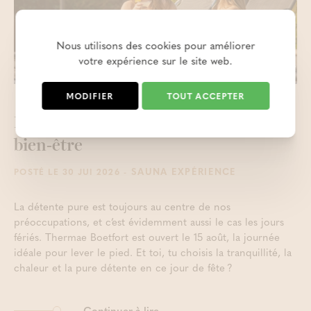
Nous utilisons des cookies pour améliorer
votre expérience sur le site web.
MODIFIER
TOUT ACCEPTER
Profitez le 15/8 du sauna et du
bien‑être
- SAUNA EXPÉRIENCE
POSTÉ LE 30 JUI 2026
La détente pure est toujours au centre de nos
préoccupations, et c’est évidemment aussi le cas les jours
fériés. Thermae Boetfort est ouvert le 15 août, la journée
idéale pour lever le pied. Et toi, tu choisis la tranquillité, la
chaleur et la pure détente en ce jour de fête ?
Continuer à lire