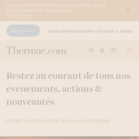
CARTE D'IDENTITÉ PHYSIQUE OBLIGATOIRE. PAS DE
CARTE D'IDENTITÉ = PAS D'ACCÈS.
Sluit
PLUS D'INFO
Boetfort
NOUS SOMMES OUVERTS DE 10H30 À 00H00
Togg
Commencer à cherche
Connexion
Panier
navi
Restez au courant de tous nos
événements, actions &
nouveautés
FILTRER LES ARTICLES DE BLOG SUR CATÉGORIE