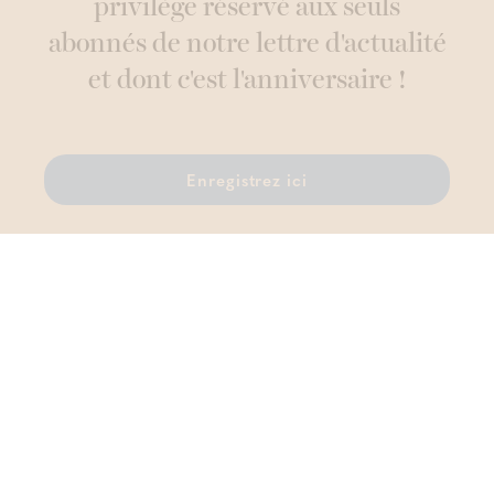
privilège réservé aux seuls
abonnés de notre lettre d'actualité
et dont c'est l'anniversaire !
Enregistrez ici
Thermae Boetfort
Sellaerstraat 42, 1820 Melsbroek
T.
02 759 81 96