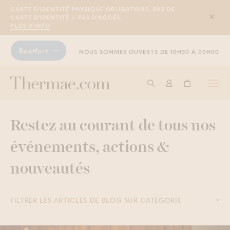
CARTE D'IDENTITÉ PHYSIQUE OBLIGATOIRE. PAS DE
CARTE D'IDENTITÉ = PAS D'ACCÈS.
Sluit
PLUS D'INFO
Boetfort
NOUS SOMMES OUVERTS DE 10H30 À 00H00
Togg
Commencer à cherche
Connexion
Panier
navi
Restez au courant de tous nos
événements, actions &
nouveautés
FILTRER LES ARTICLES DE BLOG SUR CATÉGORIE