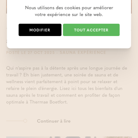
Nous utilisons des cookies pour améliorer
votre expérience sur le site web.
MODIFIER
TOUT ACCEPTER
Une soirée au sauna pour se détendre
après le travail
- SAUNA EXPÉRIENCE
POSTÉ LE 27 OCT 2025
Qui n'aspire pas à la détente après une longue journée de
travail ? Eh bien justement, une soirée de sauna et de
wellness vient parfaitement à point pour se relaxer et
refaire le plein d'énergie. Lisez ici tous les bienfaits d'un
sauna après le travail et comment en profiter de façon
optimale à Thermae Boetfort.
Continuer à lire