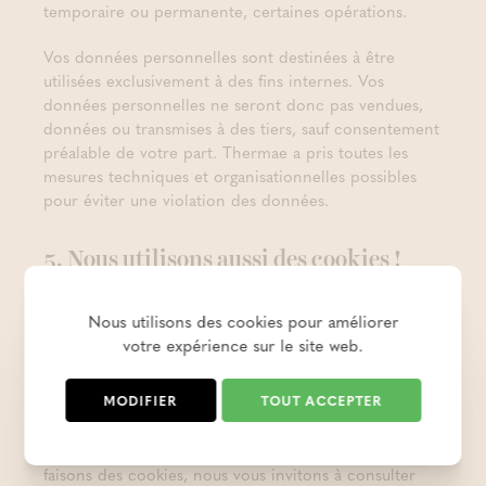
temporaire ou permanente, certaines opérations.
Vos données personnelles sont destinées à être
utilisées exclusivement à des fins internes. Vos
données personnelles ne seront donc pas vendues,
données ou transmises à des tiers, sauf consentement
préalable de votre part. Thermae a pris toutes les
mesures techniques et organisationnelles possibles
pour éviter une violation des données.
5. Nous utilisons aussi des cookies !
Lors de votre visite sur notre site / plateforme /
Nous utilisons des cookies pour améliorer
application, des cookies peuvent être placés sur le
votre expérience sur le site web.
disque dur de votre ordinateur. Nous utilisons des
cookies pour offrir une expérience d’utilisation
MODIFIER
TOUT ACCEPTER
optimale à nos visiteurs réguliers.
Pour plus d’informations sur l’utilisation que nous
faisons des cookies, nous vous invitons à consulter