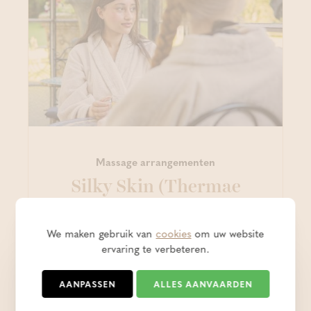
Massage arrangementen
Silky Skin (Thermae
Boetfort)
We maken gebruik van
cookies
om uw website
Combineer een dagje sauna met een
ervaring te verbeteren.
lichaamspeeling en een rugmassage voor een
zachte huid en nieuwe energie!
AANPASSEN
ALLES AANVAARDEN