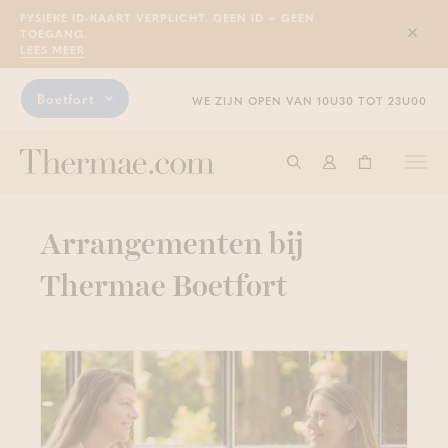
FYSIEKE ID-KAART VERPLICHT. GEEN ID = GEEN
TOEGANG.
Sluit
LEES MEER
Boetfort
WE ZIJN OPEN VAN 10U30 TOT 23U00
Togg
Start met zoeken
Aanmelden
Winkelwage
navi
Arrangementen bij
Thermae Boetfort