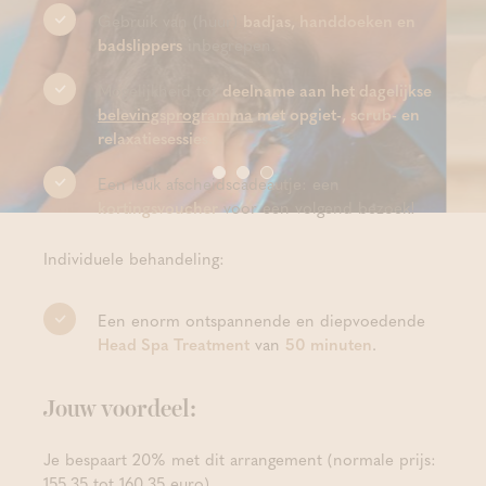
Gebruik van (huur)
badjas, handdoeken en
badslippers
inbegrepen.
Mogelijkheid tot
deelname aan het dagelijkse
belevingsprogramma
met opgiet-, scrub- en
relaxatiesessies.
Een leuk afscheidscadeautje: een
kortingsvoucher
voor een volgend bezoek!
Individuele behandeling:
Een enorm ontspannende en diepvoedende
Head Spa Treatment
van
50 minuten
.
Jouw voordeel:
Je bespaart 20% met dit arrangement (normale prijs:
155,35 tot 160,35 euro).