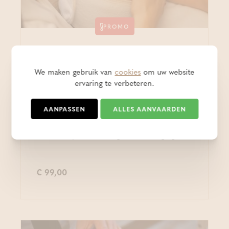
PROMO
Wellnessarrangementen
Go & Glow (Thermae
We maken gebruik van
cookies
om uw website
ervaring te verbeteren.
Boetfort)
AANPASSEN
ALLES AANVAARDEN
Droge zomerhuid? Go & Glow biedt een
dagje ontspanning op ons kasteeldomein én
een hydraterende gelaatsverzorging!
€ 99,00