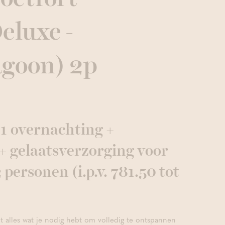
eluxe -
agoon) 2p
1 overnachting +
+ gelaatsverzorging voor
 personen (i.p.v. 781.50 tot
 alles wat je nodig hebt om volledig te ontspannen