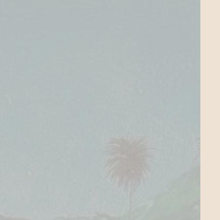
laatsritueel 80’