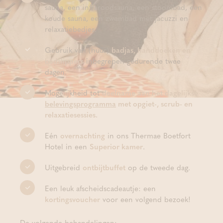
sauna, een infraroodsauna, een stoombad, een
koude sauna, een zwembad met jacuzzi en
relaxatiebedjes.
Gebruik van (huur)
badjas, handdoeken en
badslippers
inbegrepen gedurende twee
dagen.
Mogelijkheid tot
deelname aan het dagelijkse
belevingsprogramma
met opgiet-, scrub- en
relaxatiesessies.
Eén
overnachting
in ons Thermae Boetfort
Hotel in een
Superior kamer
.
Uitgebreid
ontbijtbuffet
op de tweede dag.
Een leuk afscheidscadeautje: een
kortingsvoucher
voor een volgend bezoek!
De volgende behandelingen: