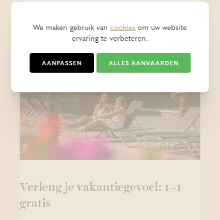
Deze berichtjes zijn zeker en vast
We maken gebruik van
cookies
om uw website
ervaring te verbeteren.
ook de moeite om even te lezen!
AANPASSEN
ALLES AANVAARDEN
Verleng je vakantiegevoel: 1+1
gratis