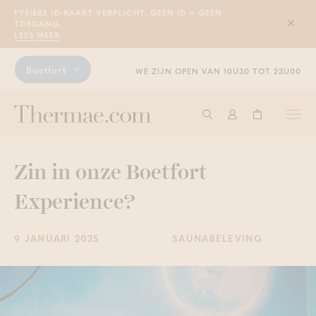
FYSIEKE ID-KAART VERPLICHT. GEEN ID = GEEN
TOEGANG.
Sluit
LEES MEER
Boetfort
WE ZIJN OPEN VAN 10U30 TOT 23U00
Togg
Start met zoeken
Aanmelden
Winkelwage
navi
Zin in onze Boetfort
Experience?
9 JANUARI 2025
SAUNABELEVING