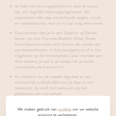
Je hebt ook de mogelijkheid om deel te nemen
aan ons dagelijks belevingsprogramma. We
organiseren elke dag verschillende opgiet-, scrub-
en relaxatiesessies waar je vrij aan mag deelnemen.
Overnachten doe je in een Superior of Deluxe
kamer van ons Thermae Boetfort Hotel. Beide
kamertypes bevinden zich binnen de muren van
ons kasteeldomein, in het poortgebouw of in het
bijgebouw op de binnenplaats. Leuk voordeel aan
deze kamers: je kan in je badjas van je kamer
rechtstreeks de thermen in!
De ochtend van de tweede dag staat er een
overheerlijk ontbijtbuffet voor je klaar in ons
restaurant. Je vindt het restaurant op het
gelijkvloers van ons kasteel.
We verwennen je ook nog met twee ontspannende
behandelingen: een Body Relax Massage van 25
We maken gebruik van
cookies
om uw website
minuten en een gelaatsverzorging met een
ervaring te verbeteren.