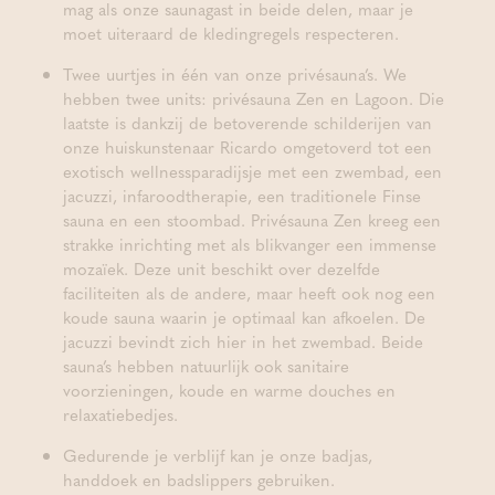
mag als onze saunagast in beide delen, maar je
moet uiteraard de kledingregels respecteren.
Twee uurtjes in één van onze privésauna’s. We
hebben twee units: privésauna Zen en Lagoon. Die
laatste is dankzij de betoverende schilderijen van
onze huiskunstenaar Ricardo omgetoverd tot een
exotisch wellnessparadijsje met een zwembad, een
jacuzzi, infaroodtherapie, een traditionele Finse
sauna en een stoombad. Privésauna Zen kreeg een
strakke inrichting met als blikvanger een immense
mozaïek. Deze unit beschikt over dezelfde
faciliteiten als de andere, maar heeft ook nog een
koude sauna waarin je optimaal kan afkoelen. De
jacuzzi bevindt zich hier in het zwembad. Beide
sauna’s hebben natuurlijk ook sanitaire
voorzieningen, koude en warme douches en
relaxatiebedjes.
Gedurende je verblijf kan je onze badjas,
handdoek en badslippers gebruiken.