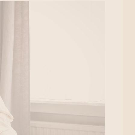
laatsritueel 80’