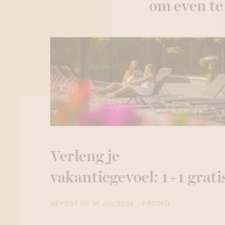
om even te
Verleng je
vakantiegevoel: 1+1 grati
- PROMO
GEPOST OP 31 JUL 2026