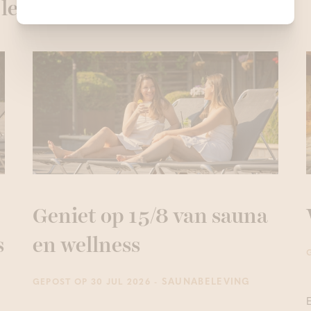
 lezen!
Geniet op 15/8 van sauna
s
en wellness
- SAUNABELEVING
GEPOST OP 30 JUL 2026