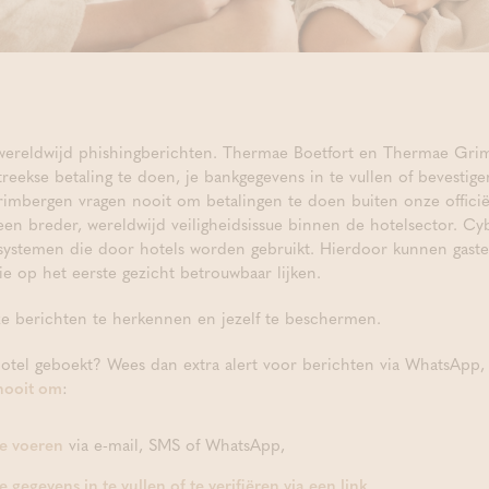
wereldwijd phishingberichten. Thermae Boetfort en Thermae Grim
kse betaling te doen, je bankgegevens in te vullen of bevestigen 
mbergen vragen nooit om betalingen te doen buiten onze officië
en breder, wereldwijd veiligheidsissue binnen de hotelsector. Cyb
systemen die door hotels worden gebruikt. Hierdoor kunnen gaste
e op het eerste gezicht betrouwbaar lijken.
e berichten te herkennen en jezelf te beschermen.
otel geboekt? Wees dan extra alert voor berichten via WhatsApp,
nooit om
:
te voeren
via e-mail, SMS of WhatsApp,
gegevens in te vullen of te verifiëren via een link,