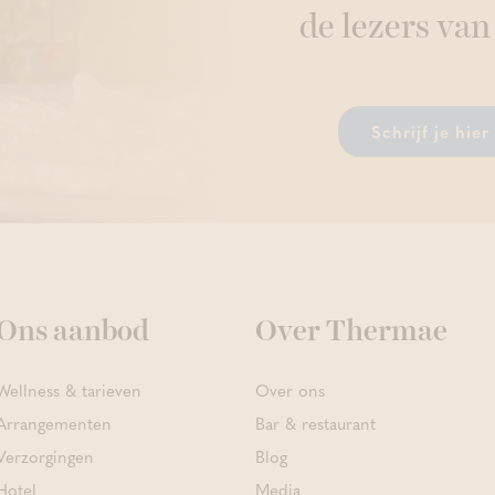
de lezers van
Schrijf je hie
Ons aanbod
Over Thermae
Wellness & tarieven
Over ons
Arrangementen
Bar & restaurant
Verzorgingen
Blog
Hotel
Media