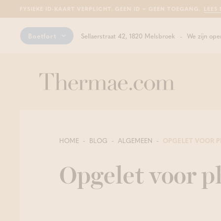
FYSIEKE ID-KAART VERPLICHT. GEEN ID = GEEN TOEGANG.
LEES
Boetfort
Sellaerstraat 42, 1820 Melsbroek
We zijn ope
HOME
BLOG
ALGEMEEN
OPGELET VOOR P
Opgelet voor p