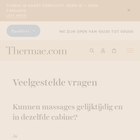
FYSIEKE ID-KAART VERPLICHT. GEEN ID = GEEN
TOEGANG.
Sluit
LEES MEER
Boetfort
WE ZIJN OPEN VAN 10U30 TOT 00U00
Togg
Start met zoeken
Aanmelden
Winkelwage
navi
Veelgestelde vragen
Kunnen massages gelijktijdig en
in dezelfde cabine?
Ja.