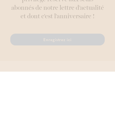
abonnés de notre lettre d'actualité
et dont c'est l'anniversaire !
Enregistrez ici
Thermae Boetfort
Sellaerstraat 42, 1820 Melsbroek
T.
02 759 81 96