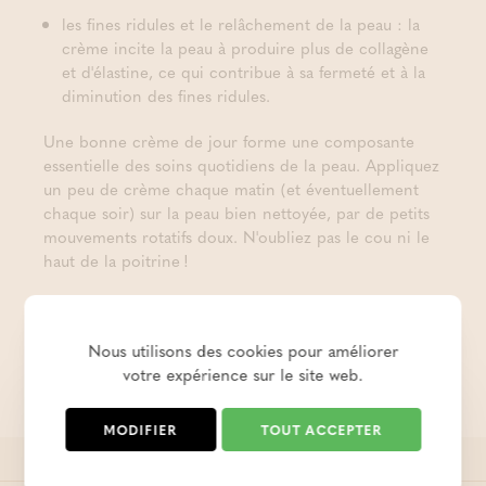
les fines ridules et le relâchement de la peau : la
crème incite la peau à produire plus de collagène
et d'élastine, ce qui contribue à sa fermeté et à la
diminution des fines ridules.
Une bonne crème de jour forme une composante
essentielle des soins quotidiens de la peau. Appliquez
un peu de crème chaque matin (et éventuellement
chaque soir) sur la peau bien nettoyée, par de petits
mouvements rotatifs doux. N'oubliez pas le cou ni le
haut de la poitrine !
Les produits de la marque Sirène sont fabriqués par
un laboratoire belge en exclusivité pour nos centres
Nous utilisons des cookies pour améliorer
de cure, qui sont les seuls à les vendre. Informez-vous
votre expérience sur le site web.
des différents choix auprès de la réception ou de
l'esthéticienne. La crème Glow & Repair coûte
33,75€.
MODIFIER
TOUT ACCEPTER