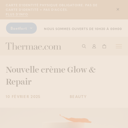
CARTE D'IDENTITÉ PHYSIQUE OBLIGATOIRE. PAS DE
CARTE D'IDENTITÉ = PAS D'ACCÈS.
Sluit
PLUS D'INFO
Boetfort
NOUS SOMMES OUVERTS DE 10H30 À 00H00
Togg
Commencer à cherche
Connexion
Panier
navi
Nouvelle crème Glow &
Repair
10 FÉVRIER 2025
BEAUTY