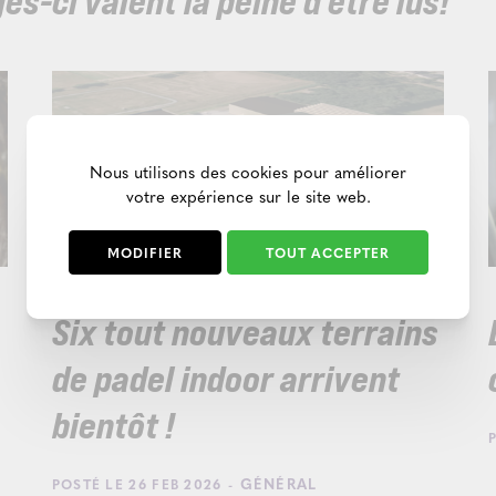
s-ci valent la peine d'être lus!
Nous utilisons des cookies pour améliorer
votre expérience sur le site web.
MODIFIER
TOUT ACCEPTER
Six tout nouveaux terrains
de padel indoor arrivent
bientôt !
- GÉNÉRAL
POSTÉ LE 26 FEB 2026