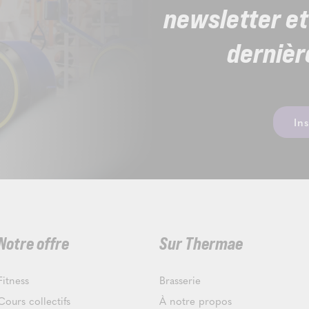
newsletter et
dernièr
In
Notre offre
Sur Thermae
Fitness
Brasserie
Cours collectifs
À notre propos