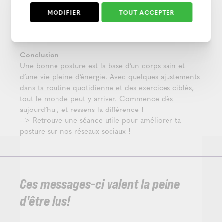
5. Aide professionnelle
En cas de douleurs persistantes ou de troubles
MODIFIER
TOUT ACCEPTER
posturaux sévères, un kinésithérapeute ou un
ostéopathe peut t’accompagner de manière ciblée.
Conclusion
Une bonne posture est la base d’un corps sain et
d’une vie pleine d’énergie. Avec quelques ajustements
dans ta routine quotidienne et des exercices ciblés,
tout le monde peut y arriver. Commence dès
aujourd’hui, et ressens la différence !
--> Retrouve une séance utile pour améliorer ta
posture sur nos réseaux sociaux !
Ces messages-ci valent la peine
d'être lus!