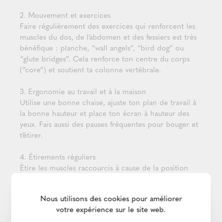
2. Mouvement et exercices
Faire régulièrement des exercices qui renforcent les
muscles du dos, de l’abdomen et des fessiers est très
bénéfique : planche, “wall angels”, “bird dog” ou
“glute bridges”. Cela renforce ton centre du corps
(“core”) et soutient ta colonne vertébrale.
3. Ergonomie au travail et à la maison
Utilise une bonne chaise, ajuste ton plan de travail à
la bonne hauteur et place ton écran à hauteur des
yeux. Fais aussi des pauses fréquentes pour bouger et
t’étirer.
4. Étirements réguliers
Étire les muscles raccourcis à cause de la position
assise prolongée, comme les pectoraux ou les
fléchisseurs de la hanche, pour retrouver un bon
Nous utilisons des cookies pour améliorer
équilibre musculaire.
votre expérience sur le site web.