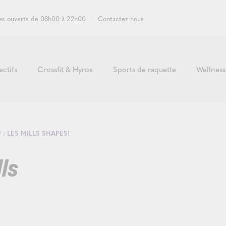
s ouverts de 08h00 à 22h00
Contactez-nous
ectifs
Crossfit & Hyrox
Sports de raquette
Wellness
: LES MILLS SHAPES!
ls