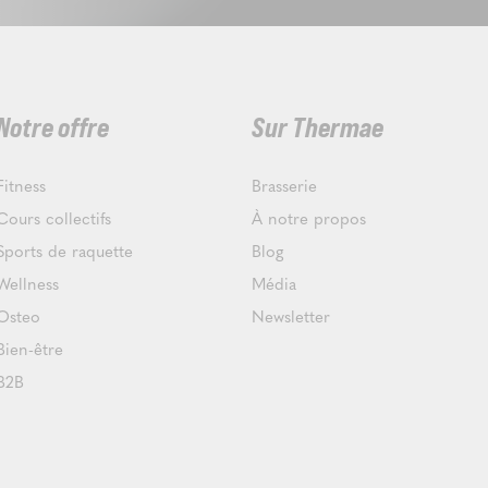
Notre offre
Sur Thermae
Fitness
Brasserie
Cours collectifs
À notre propos
Sports de raquette
Blog
Wellness
Média
Osteo
Newsletter
Bien-être
B2B