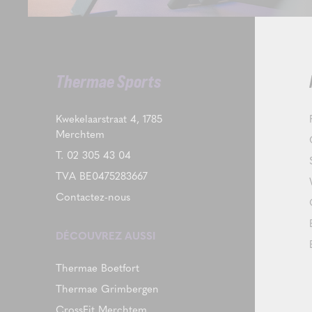
Thermae Sports
Kwekelaarstraat 4, 1785
Merchtem
T.
02 305 43 04
TVA BE0475283667
Contactez-nous
DÉCOUVREZ AUSSI
Thermae Boetfort
Thermae Grimbergen
CrossFit Merchtem