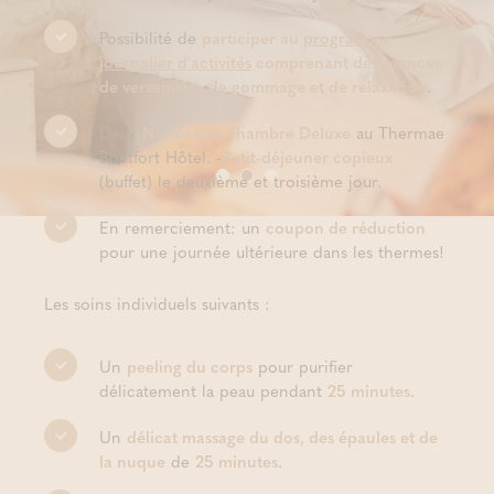
Possibilité de
participer au
programme
journalier d'activités
comprenant des séances
de versement, de gommage et de relaxation
.
Deux
Nuitées en chambre Deluxe
au Thermae
Boetfort Hôtel. -
Petit-déjeuner copieux
(buffet) le deuxième et troisième jour.
En remerciement: un
coupon de réduction
pour une journée ultérieure dans les thermes!
Les soins individuels suivants :
Un
peeling du corps
pour purifier
délicatement la peau pendant
25 minutes
.
Un
délicat massage du dos, des épaules et de
la nuque
de
25 minutes
.