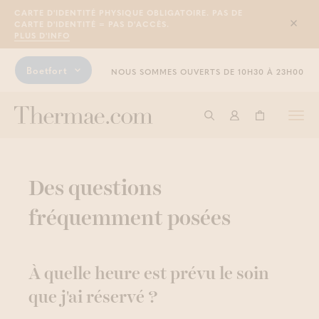
CARTE D'IDENTITÉ PHYSIQUE OBLIGATOIRE. PAS DE
CARTE D'IDENTITÉ = PAS D'ACCÈS.
Sluit
PLUS D'INFO
Boetfort
NOUS SOMMES OUVERTS DE 10H30 À 23H00
Togg
Commencer à cherche
Connexion
Panier
navi
Des questions
fréquemment posées
À quelle heure est prévu le soin
que j'ai réservé ?