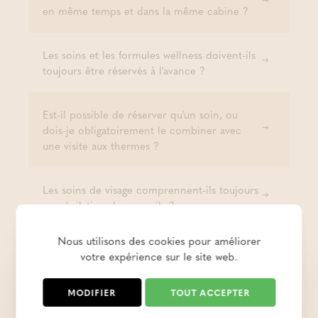
en même temps et dans la même cabine ?
Les soins et les formules wellness doivent-ils
toujours être réservés à l'avance ?
Est-il possible de réserver qu'un soin, ou
dois-je obligatoirement le combiner avec
une visite aux thermes ?
Les soins de visage comprennent-ils toujours
une épilation des sourcils ?
Nous utilisons des cookies pour améliorer
Proposez-vous des soins de visage pour
votre expérience sur le site web.
hommes ?
MODIFIER
TOUT ACCEPTER
Les soins du visage sont-ils toujours donnés