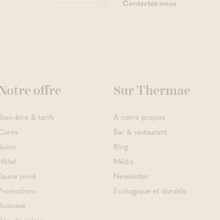
Contactez-nous
Notre offre
Sur Thermae
Bien-être & tarifs
À notre propos
Cures
Bar & restaurant
Soins
Blog
Hôtel
Média
Sauna privé
Newsletter
Promotions
Ecologique et durable
Business