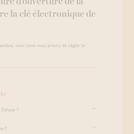
heure d'ouverture de la
 de profonde relaxation 80’
Thermae Boetfort
re la clé électronique de
Zen (2h/2p) – HEURES
E
hambre, mais nous vous prions de régler la
EL’
t Deluxe ?
es ?