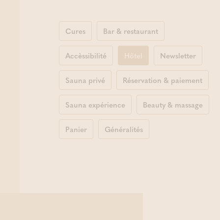
Cures
Bar & restaurant
Accèssibilité
Hôtel
Newsletter
Sauna privé
Réservation & paiement
Sauna expérience
Beauty & massage
Panier
Généralités