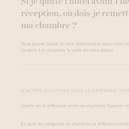
Si je quitte l'hôtel avant l'
Rituel visage
CREUSES
Voir notre offre
Voir notre offre
Boetfort)
réception, où dois-je remett
Sauna privé 
D'AFFLUENC
ma chambre ?
Vous pouvez laisser la carte électronique dans votre c
location à la réception la veille de votre départ.
D'AUTRES QUESTIONS DANS LA CATÉGORIE ‘HÔT
Quelle est la différence entre les chambres Superior e
En quoi les catégories de chambres se différencient-ell