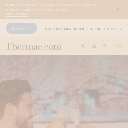
CARTE D'IDENTITÉ PHYSIQUE OBLIGATOIRE. PAS DE
CARTE D'IDENTITÉ = PAS D'ACCÈS.
Sluit
PLUS D'INFO
Boetfort
NOUS SOMMES OUVERTS DE 10H30 À 23H00
Togg
Commencer à cherche
Connexion
Panier
navi