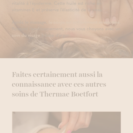
vitalité à l'épiderme. Cette huile est riche en
vitamines E et préserve l'élasticité de la peau.
Après le massage,
le corps est entièrement enveloppé
.
Pendant l'enveloppement, nous vous choyons avec un
soin du visage
à base d'argan.
Faites certainement aussi la
connaissance avec ces autres
soins de Thermae Boetfort