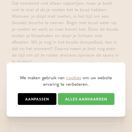
Dat voorkomt niet alleen valpartijen, maar je koelt
ook te snel af als je voeten het te koud hebben.
Wanneer je stopt met zweten, is het tijd om een
(koude) douche te nemen. Begin met koud water op
je voeten en werk zo naar boven toe. Door de koude
sluiten je bloedvaten en stopt je lichaam met
afkoelen. Wil je nog in het koude dompelbad, dan is
dat nu het moment? Daarna neem je best nog even
de tijd om uit te rusten alvorens opnieuw de sauna in
te duiken!
We mogen dus gerust concluderen dat een dagje
We maken gebruik van
cookies
om uw website
sauna en wellness een winterdip helpt te vermijden.
ervaring te verbeteren.
Gun jezelf of een van je geliefde een winterboost met
een geschenkbon voor een dagje
toegang tot de
AANPASSEN
ALLES AANVAARDEN
publieke thermen
, of een van onze vele
arrangementen
!