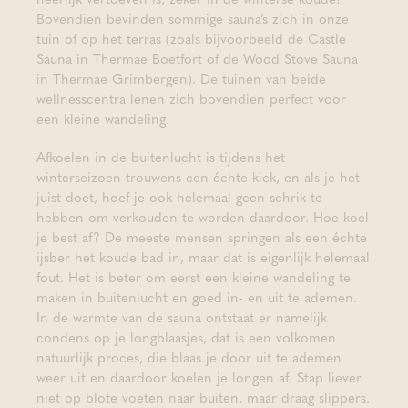
Bovendien bevinden sommige sauna’s zich in onze
tuin of op het terras (zoals bijvoorbeeld de Castle
Sauna in Thermae Boetfort of de Wood Stove Sauna
in Thermae Grimbergen). De tuinen van beide
wellnesscentra lenen zich bovendien perfect voor
een kleine wandeling.
Afkoelen in de buitenlucht is tijdens het
winterseizoen trouwens een échte kick, en als je het
juist doet, hoef je ook helemaal geen schrik te
hebben om verkouden te worden daardoor. Hoe koel
je best af? De meeste mensen springen als een échte
ijsber het koude bad in, maar dat is eigenlijk helemaal
fout. Het is beter om eerst een kleine wandeling te
maken in buitenlucht en goed in- en uit te ademen.
In de warmte van de sauna ontstaat er namelijk
condens op je longblaasjes, dat is een volkomen
natuurlijk proces, die blaas je door uit te ademen
weer uit en daardoor koelen je longen af. Stap liever
niet op blote voeten naar buiten, maar draag slippers.