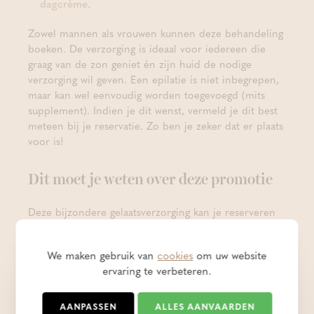
dagcrème
.
Zowel mannen als vrouwen kunnen deze behandeling
boeken. De verzorging is ideaal voor iedereen die
graag van de zon geniet én zijn huid de nodige
verzorging wil geven. Een epilatie is niet inbegrepen,
maar kan wel eenvoudig worden toegevoegd (mits
supplement). Indien je dit wenst, vermeld je dit best
meteen bij je reservatie. Zo ben je zeker dat er plaats
voor is!
Dit moet je weten over deze promotie
Deze bijzondere gelaatsverzorging kan je reserveren
tussen 18/05 en 16/09/2026 voor 69 euro (in plaats
van de normale prijs van 85 euro). Dat is een korting
We maken gebruik van
cookies
om uw website
van meer dan 18%! Je kan deze verzorging niet als
ervaring te verbeteren.
cadeaubon aankopen.
Wil je deze zomergloed gelaatsverzorging graag eens
AANPASSEN
ALLES AANVAARDEN