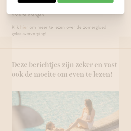
proberen? Bel 02 759 81 96 of vul het
contactformulier
in om vandaag nog je reservatie in
orde te brengen.
Klik
hier
om meer te lezen over de zomergloed
gelaatsverzorging!
Deze berichtjes zijn zeker en vast
ook de moeite om even te lezen!