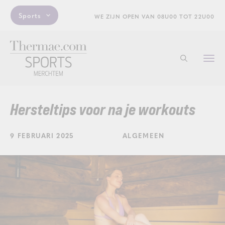
Sports
WE ZIJN OPEN VAN 08U00 TOT 22U00
Togg
Start met zo
navi
Hersteltips voor na je workouts
9 FEBRUARI 2025
ALGEMEEN