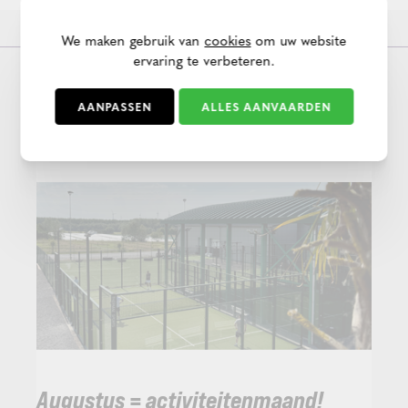
als de training zelf!
We maken gebruik van
cookies
om uw website
ervaring te verbeteren.
Deze berichtjes zijn zeker en vast
AANPASSEN
ALLES AANVAARDEN
ook de moeite om even te lezen!
Augustus = activiteitenmaand!