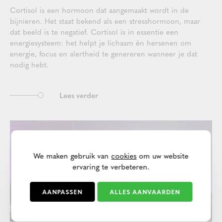
Cortisol is een hormoon dat aangemaakt wordt in de
bijnieren. Het staat bekend als een stresshormoon, maar
dat beeld is te negatief. Cortisol is in essentie een
energiesysteem: het helpt je lichaam én hersenen om
energie, focus en alertheid te genereren wanneer je dat
nodig hebt.
Lees verder
We maken gebruik van
cookies
om uw website
ervaring te verbeteren.
AANPASSEN
ALLES AANVAARDEN