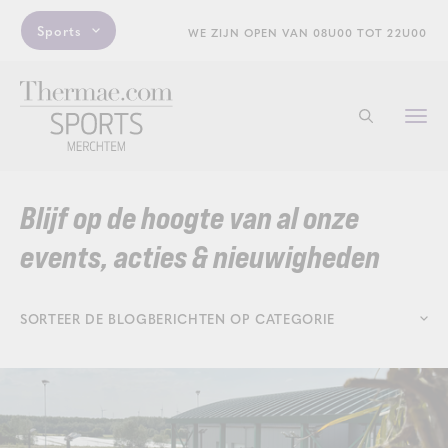
Sports
WE ZIJN OPEN VAN 08U00 TOT 22U00
Togg
Start met zo
navi
Blijf op de hoogte van al onze
events, acties & nieuwigheden
SORTEER DE BLOGBERICHTEN OP CATEGORIE