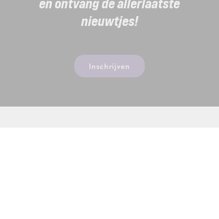
en ontvang de allerlaatste
nieuwtjes!
Inschrijven
Thermae Sports
Kwekelaarstraat 4, 1785 Merchtem
T.
02 305 43 04
BTW BE0475283667