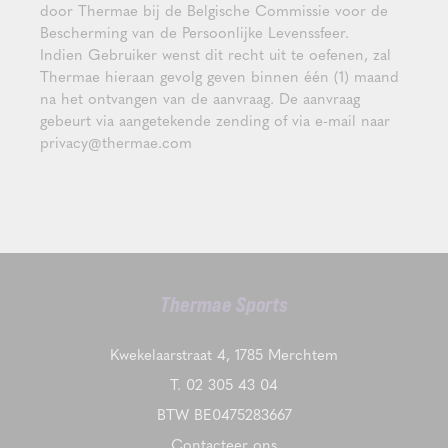
door Thermae bij de Belgische Commissie voor de
Bescherming van de Persoonlijke Levenssfeer.
Indien Gebruiker wenst dit recht uit te oefenen, zal
Thermae hieraan gevolg geven binnen één (1) maand
na het ontvangen van de aanvraag. De aanvraag
gebeurt via aangetekende zending of via e-mail naar
privacy@thermae.com
Thermae Sports
Kwekelaarstraat 4, 1785 Merchtem
T.
02 305 43 04
BTW BE0475283667
Contacteer ons