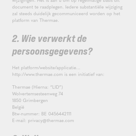
wijzigingen. Het is aan u om op regelmatige basis dit
document te raadplegen. Iedere substantiële wijziging
zal steeds duidelijk gecommuniceerd worden op het
platform van Thermae.
2. Wie verwerkt de
persoonsgegevens?
Het platform/website/applicatie…
http://www.thermae.com is een initiatief van:
Thermae (Hierna: “LID”)
Wolvertemsesteenweg 74
1850 Grimbergen
België
Btw-nummer: BE 0456442111
E-mail: privacy@thermae.com