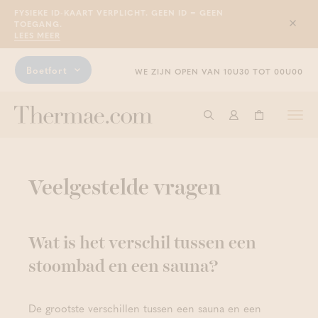
FYSIEKE ID-KAART VERPLICHT. GEEN ID = GEEN
TOEGANG.
Sluit
LEES MEER
Boetfort
WE ZIJN OPEN VAN 10U30 TOT 00U00
Togg
Start met zoeken
Aanmelden
Winkelwage
navi
Veelgestelde vragen
Wat is het verschil tussen een
stoombad en een sauna?
De grootste verschillen tussen een sauna en een