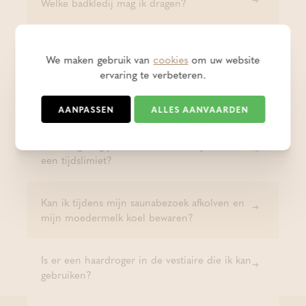
Welke badkledij mag ik dragen?
Is Thermae Boetfort rolstoeltoegankelijk?
We maken gebruik van
cookies
om uw website
ervaring te verbeteren.
Kan je badlinnen huren of moet je het
kopen?
AANPASSEN
ALLES AANVAARDEN
Hoe lang mag je in de thermen blijven? Is er
een tijdslimiet?
Kan ik tijdens mijn saunabezoek afkolven en
mijn moedermelk koel bewaren?
Is er een haardroger in de vestiaire die ik kan
gebruiken?