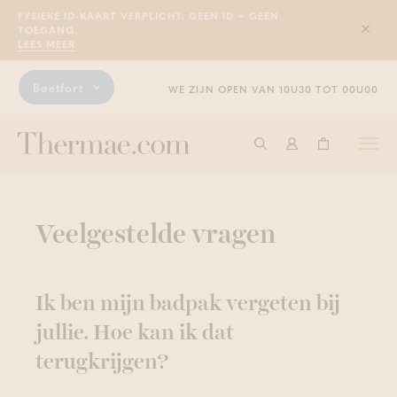
FYSIEKE ID-KAART VERPLICHT. GEEN ID = GEEN
TOEGANG.
Sluit
LEES MEER
Boetfort
WE ZIJN OPEN VAN 10U30 TOT 00U00
Togg
Start met zoeken
Aanmelden
Winkelwage
navi
Veelgestelde vragen
Ik ben mijn badpak vergeten bij
jullie. Hoe kan ik dat
terugkrijgen?