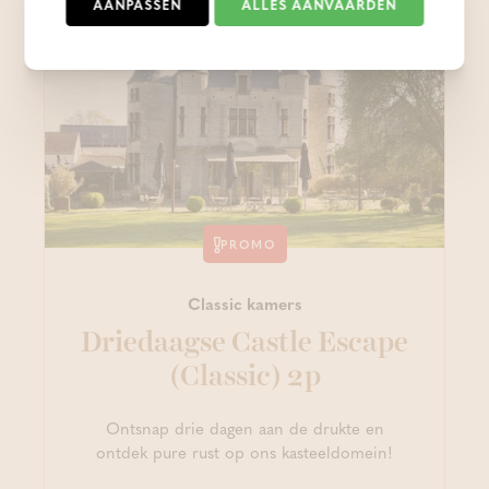
AANPASSEN
ALLES AANVAARDEN
PROMO
Classic kamers
Driedaagse Castle Escape
(Classic) 2p
Ontsnap drie dagen aan de drukte en
ontdek pure rust op ons kasteeldomein!