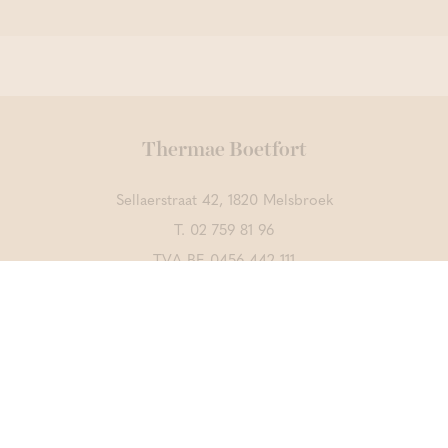
Thermae Boetfort
Sellaerstraat 42, 1820 Melsbroek
T.
02 759 81 96
TVA BE 0456 442 111
Contactez-nous
DÉCOUVREZ AUSSI
Thermae Grimbergen
Thermae Sports