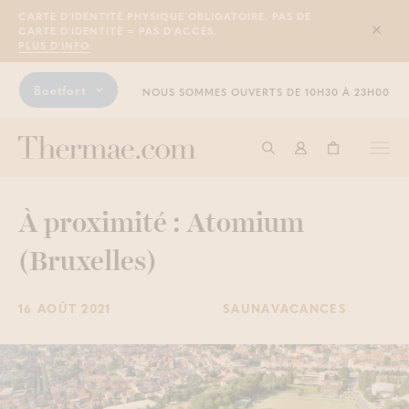
CARTE D'IDENTITÉ PHYSIQUE OBLIGATOIRE. PAS DE
CARTE D'IDENTITÉ = PAS D'ACCÈS.
Sluit
PLUS D'INFO
Boetfort
NOUS SOMMES OUVERTS DE 10H30 À 23H00
Togg
Commencer à cherche
Connexion
Panier
navi
À proximité : Atomium
(Bruxelles)
16 AOÛT 2021
SAUNAVACANCES