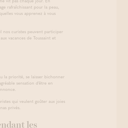
ne vit pas chaque jour. En
age rafraîchissant pour la peau,
squelles vous apprenez à vous
l nos curistes peuvent participer
 aux vacances de Toussaint et
 la priorité, se laisser bichonner
gréable sensation d'être en
'annonce.
istes qui veulent goûter aux joies
nas privés.
endant les