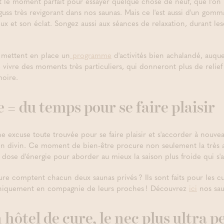
 le moment parfait pour essayer quelque chose de neuf, que l'on 
fguss très revigorant dans nos saunas. Mais ce l'est aussi d'un gomm
ux et son éclat. Songez aussi aux séances de relaxation, durant le
 mettent en place un
programme
d'activités bien achalandé, auque
 vivre des moments très particuliers, qui donneront plus de relief
oire.
= du temps pour se faire plaisir
 excuse toute trouvée pour se faire plaisir et s'accorder à nouveau
in divin. Ce moment de bien-être procure non seulement la très a
 dose d'énergie pour aborder au mieux la saison plus froide qui s
re comptent chacun deux saunas privés ? Ils sont faits pour les cur
 uniquement en compagnie de leurs proches ! Découvrez
ici
nos sau
hôtel de cure, le nec plus ultra p