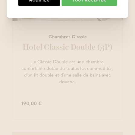
Chambres Classic
Hotel Classic Double (3P)
La Classic Double est une chambre
confortable dotée de toutes les commodités,
d'un lit double et d'une salle de bains avec
douche.
190,00 €