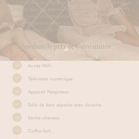
Le tarif de la chambre ne donne pas droit à l'entrée
gratuite dans les thermes. Cependant, à partir de 17
heures avant chaque nuitée sur place, les clients de
l'hôtel peuvent accéder aux thermes publics à moitié
prix (par rapport au tarif ordinaire).
Inclus dans le prix de votre nuitée
Accès WiFi.
Télévision numérique.
Appareil Nespresso.
Salle de bain séparée avec douche.
Sèche-cheveux.
Coffre-fort.