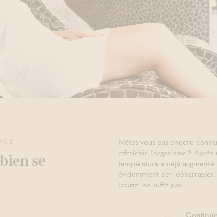
ENCE
N'êtes-vous pas encore conva
rafraîchir l'organisme ? Après
bien se
température a déjà augmenté de
évidemment s'en débarrasser.
jacuzzi ne suffit pas.
Continuer