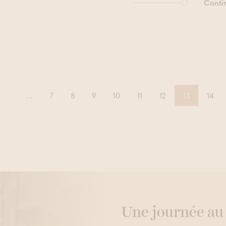
Contin
…
7
8
9
10
11
12
13
14
ent
Une journée au