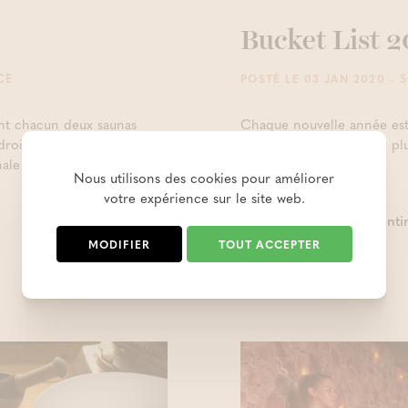
Bucket List 
CE
- 
POSTÉ LE 03 JAN 2020
t chacun deux saunas
Chaque nouvelle année es
droit rêvé pour fêter la
résolutions ? S'accorder p
nale entre copains ou
et patati et patata ?
Nous utilisons des cookies pour améliorer
votre expérience sur le site web.
Contin
MODIFIER
TOUT ACCEPTER