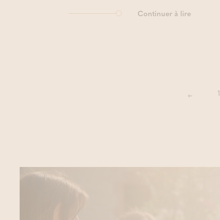
Continuer à lire
1
Précéd