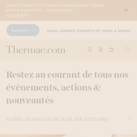
CARTE D'IDENTITÉ PHYSIQUE OBLIGATOIRE. PAS DE
CARTE D'IDENTITÉ = PAS D'ACCÈS.
Sluit
PLUS D'INFO
Boetfort
NOUS SOMMES OUVERTS DE 10H30 À 00H00
Togg
Commencer à cherche
Connexion
Panier
navi
Restez au courant de tous nos
événements, actions &
nouveautés
FILTRER LES ARTICLES DE BLOG SUR CATÉGORIE