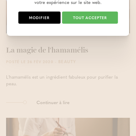
votre expérience sur le site web.
MODIFIER
TOUT ACCEPTER
La magie de l'hamamélis
- BEAUTY
POSTÉ LE 26 FÉV 2020
L'hamamélis est un ingrédient fabuleux pour purifier la
peau.
Continuer à lire