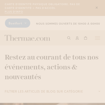
CARTE D'IDENTITÉ PHYSIQUE OBLIGATOIRE. PAS DE
CARTE D'IDENTITÉ = PAS D'ACCÈS.
Sluit
PLUS D'INFO
Boetfort
NOUS SOMMES OUVERTS DE 10H30 À 00H00
Togg
Commencer à cherche
Connexion
Panier
navi
Restez au courant de tous nos
événements, actions &
nouveautés
FILTRER LES ARTICLES DE BLOG SUR CATÉGORIE