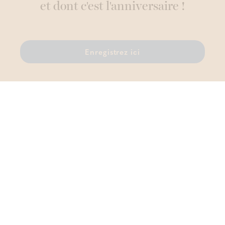
et dont c'est l'anniversaire !
Enregistrez ici
Thermae Boetfort
Sellaerstraat 42, 1820 Melsbroek
T.
02 759 81 96
TVA BE 0456 442 111
Contactez-nous