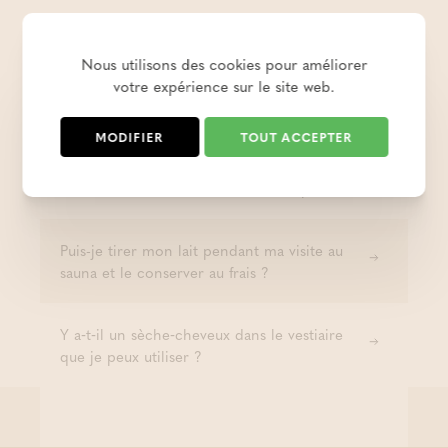
Quel maillot porter ?
Nous utilisons des cookies pour améliorer
Puis-je louer ou faut-il acheter les textiles de
votre expérience sur le site web.
bain ?
MODIFIER
TOUT ACCEPTER
Combien de temps peut-on rester dans les
thermes ? Y a-t-il une limite de temps ?
Puis-je tirer mon lait pendant ma visite au
sauna et le conserver au frais ?
Y a‑t‑il un sèche‑cheveux dans le vestiaire
que je peux utiliser ?