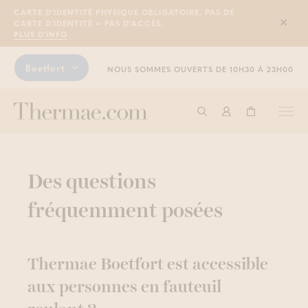
CARTE D'IDENTITÉ PHYSIQUE OBLIGATOIRE. PAS DE
CARTE D'IDENTITÉ = PAS D'ACCÈS.
Sluit
PLUS D'INFO
Boetfort
NOUS SOMMES OUVERTS DE 10H30 À 23H00
Togg
Commencer à cherche
Connexion
Panier
navi
Des questions
fréquemment posées
Thermae Boetfort est accessible
aux personnes en fauteuil