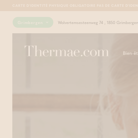
CARTE D'IDENTITÉ PHYSIQUE OBLIGATOIRE PAS DE CARTE D'IDEN
Grimbergen
Wolvertemsesteenweg 74 , 1850 Grimberge
Bien-êt
S
S
D
D
L
L
P
a
m
e
e
l
d
g
d
i
a
i
i
v
w