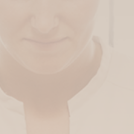
CREUSES
Séjour de deux jours Be
Sauna privé Cleopatra 
Full Body Bliss (Therma
CALMES
Head & Back Release (T