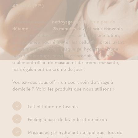
49,00 € (P.P.)
Cherchez-vous un
nettoyage rapide et un peu de
détente
? Celui de
25 minutes
devrait vous convenir.
La peau est d'abord lavée avec un lait et une lotion,
puis gommée pour éliminer les cellules mortes, avant
d'être massée avec un masque gel hydratant. D'une
pierre trois coups, puisque ce produit fait non
seulement office de masque et de crème massante,
mais également de crème de jour !
Voulez-vous vous offrir un court soin du visage à
domicile ? Voici les produits que nous utilisons :
Lait et lotion nettoyants
Peeling à base de lavande et de citron
Masque au gel hydratant : à appliquer lors du