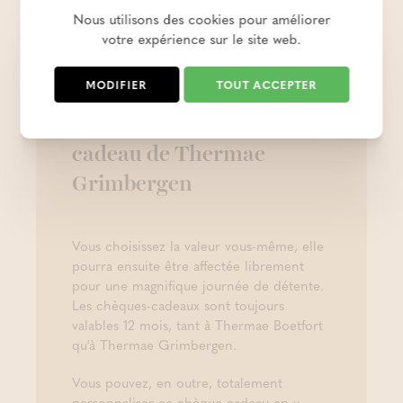
Nous utilisons des cookies pour améliorer
votre expérience sur le site web.
MODIFIER
TOUT ACCEPTER
Envie de surprendre ?
Optez pour un chèque-
cadeau de Thermae
Grimbergen
Vous choisissez la valeur vous-même, elle
pourra ensuite être affectée librement
pour une magnifique journée de détente.
Les chèques-cadeaux sont toujours
valables 12 mois, tant à Thermae Boetfort
qu'à Thermae Grimbergen.
Vous pouvez, en outre, totalement
personnaliser ce chèque-cadeau en y