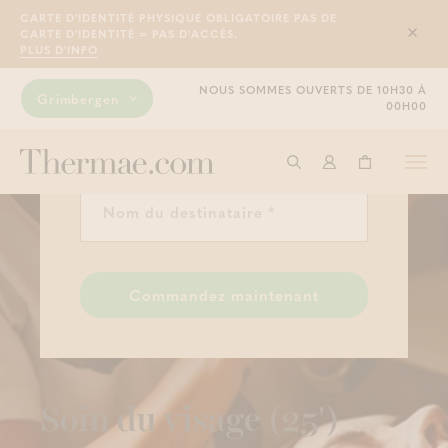
CARTE D'IDENTITÉ PHYSIQUE OBLIGATOIRE PAS DE
(NOS CHÈQUES-CADEAUX SONT VALABLES
CARTE D'IDENTITÉ = PAS D'ACCÈS.
PENDANT 1 AN)
Sluit
PLUS D'INFO
SOIN DU VISAGE (25')
NOUS SOMMES OUVERTS DE 10H30 À
Grimbergen
49,00 €
00H00
CE CHÈQUE-CADEAU EST POUR ...
Togg
Commencer à cherche
Connexion
Panier
navi
Commandez maintenant
Soin du visage (25')