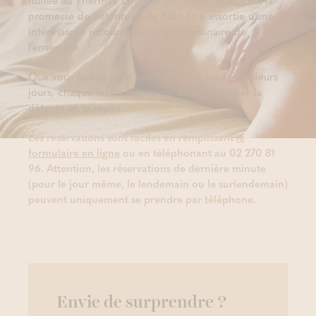
nuitée au Thermae Grimbergen Hotel. Bref, c'est la
promesse de détente et de bien-être assortie d'une
intéressante ristourne sur le prix ordinaire de
l'ensemble.
Que vous optiez pour une cure d'un ou de plusieurs
jours, chaque forfait est conçu pour privilégier la
détente et le repos.
Les réservations sont faciles en remplissant
le
formulaire en ligne
ou en téléphonant au 02 270 81
96. Attention, les réservations de dernière minute
(pour le jour même, le lendemain ou le surlendemain)
peuvent uniquement se prendre par téléphone.
Envie de surprendre ?