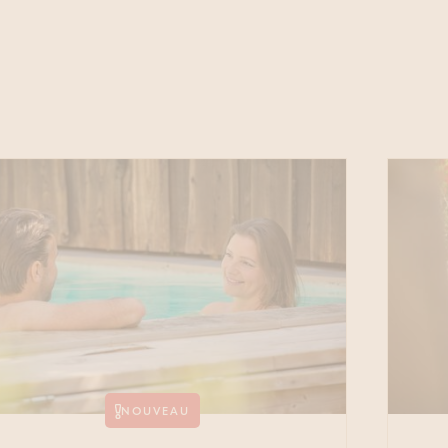
CREUSES
Séjour de deux jours Be
Sauna privé Cleopatra 
Full Body Bliss (Therma
CALMES
Head & Back Release (T
NOUVEAU