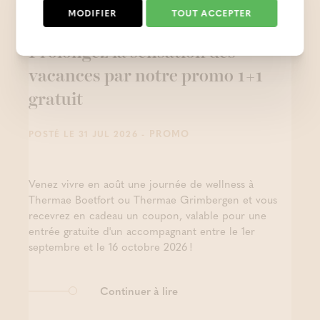
MODIFIER
TOUT ACCEPTER
Prolongez la sensation des
vacances par notre promo 1+1
gratuit
- PROMO
POSTÉ LE 31 JUL 2026
Venez vivre en août une journée de wellness à
Thermae Boetfort ou Thermae Grimbergen et vous
recevrez en cadeau un coupon, valable pour une
entrée gratuite d'un accompagnant entre le 1er
septembre et le 16 octobre 2026 !
Continuer à lire