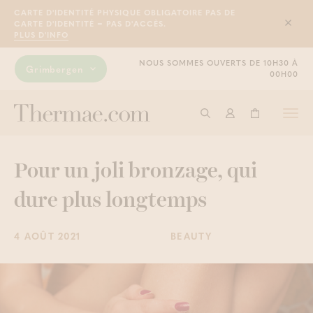
CARTE D'IDENTITÉ PHYSIQUE OBLIGATOIRE PAS DE
CARTE D'IDENTITÉ = PAS D'ACCÈS.
Sluit
PLUS D'INFO
NOUS SOMMES OUVERTS DE 10H30 À
Grimbergen
00H00
Togg
Commencer à cherche
Connexion
Panier
navi
Pour un joli bronzage, qui
dure plus longtemps
4 AOÛT 2021
BEAUTY