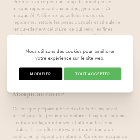
Donnez à votre peau un coup de boost par ce
masque rajeunissant aux acides glycoliques. Ce
masque AHA élimine les cellules mortes de
l'épiderme, nettoie les pores obstrués et stimule le
renouvellement cellulaire, ce qui rend les fines
ridules et les rides moins apparentes. C'est un
remède idéal contre les peaux ternes ou fatiguées,
pour les peaux grasses chargées d'impuretés ou les
Nous utilisons des cookies pour améliorer
peaux plus âgées qui ont besoin de soins spéciaux. Ce
votre expérience sur le site web.
masque harmonise le teint et lui rend de l'éclat.
Défaites-vous de cet air terne et retrouvez un visage
MODIFIER
TOUT ACCEPTER
frais et radieux !
Masque au caviar
Ce masque préparé à base d'extraits de caviar est
parfait pour les peaux plus matures. Il rajeunit la peau,
l'hydrate de façon intensive et atténue les fines
ridules. Il a un effet nettoyant et contribue à en
améliorer la réparation naturelle. Ce riche masque du