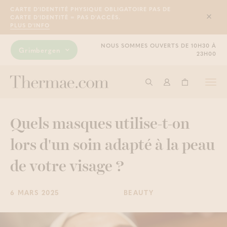
CARTE D'IDENTITÉ PHYSIQUE OBLIGATOIRE PAS DE
CARTE D'IDENTITÉ = PAS D'ACCÈS.
Sluit
PLUS D'INFO
NOUS SOMMES OUVERTS DE 10H30 À
Grimbergen
23H00
Togg
Commencer à cherche
Connexion
Panier
navi
Quels masques utilise-t-on
lors d'un soin adapté à la peau
de votre visage ?
6 MARS 2025
BEAUTY