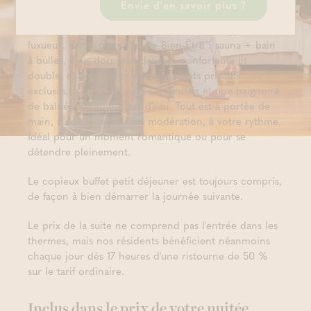
Envie d'en savoir plus ?
Venez vous évader à deux dans un cadre hyper
luxueux. Parmi cette Deluxe Bien-Être : sauna + bain
à bulles, vous dormirez dans un confortable lit
double, et disposerez d'équipements privatifs
exclusifs, à savoir un sauna finlandais et une baignoire
de balnéothérapie à jets d'eau. Tout est à portée de
main, à consommer sans modération, à votre rythme.
Idéal pour un moment romantique ou pour se
détendre pleinement.
Le copieux buffet petit déjeuner est toujours compris,
de façon à bien démarrer la journée suivante.
Le prix de la suite ne comprend pas l'entrée dans les
thermes, mais nos résidents bénéficient néanmoins
chaque jour dès 17 heures d'une ristourne de 50 %
sur le tarif ordinaire.
Inclus dans le prix de votre nuitée