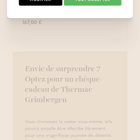
167,00 €
Envie de surprendre ?
Optez pour un chèque-
cadeau de Thermae
Grimbergen
Vous choisissez la valeur vous-même, elle
pourra ensuite être affectée librement
pour une magnifique journée de détente.