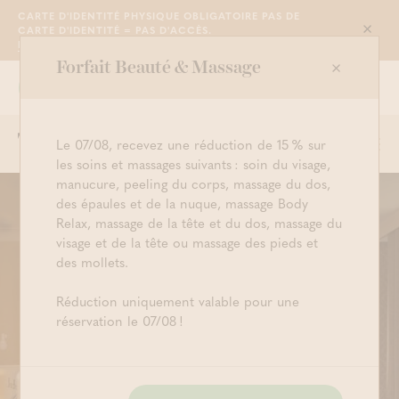
CARTE D'IDENTITÉ PHYSIQUE OBLIGATOIRE PAS DE
CE CHÈQUE-CADEAU EST POUR ...
CARTE D'IDENTITÉ = PAS D'ACCÈS.
Sluit
PLUS D'INFO
Forfait Beauté & Massage
NOUS SOMMES OUVERTS DE 10H30 À
Grimbergen
23H00
Le 07/08, recevez une réduction de 15 % sur
Togg
Commencer à cherche
Connexion
Panier
Commandez maintenant
les soins et massages suivants : soin du visage,
navi
manucure, peeling du corps, massage du dos,
des épaules et de la nuque, massage Body
Relax, massage de la tête et du dos, massage du
visage et de la tête ou massage des pieds et
Deluxe Bien-Être:
des mollets.
Réduction uniquement valable pour une
sauna + bain à
réservation le 07/08 !
bulles(2P)
175,00 € (2 PERSONNES)