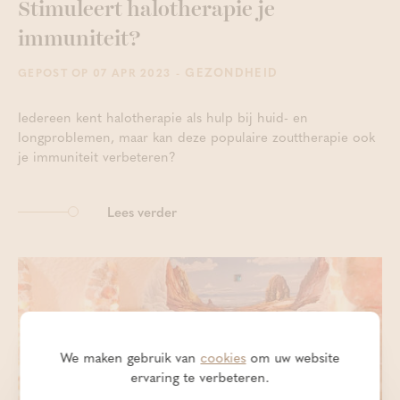
Stimuleert halotherapie je
immuniteit?
- GEZONDHEID
GEPOST OP 07 APR 2023
Iedereen kent halotherapie als hulp bij huid- en
longproblemen, maar kan deze populaire zouttherapie ook
je immuniteit verbeteren?
Lees verder
We maken gebruik van
cookies
om uw website
ervaring te verbeteren.