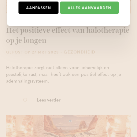
AANPASSEN
ALLES AANVAARDEN
Het positieve effect van halotherapie
op je longen
- GEZONDHEID
GEPOST OP 27 MRT 2023
Halotherapie zorgt niet alleen voor lichamelijk en
geestelijke rust, maar heeft ook een positief effect op je
ademhalingssysteem.
Lees verder