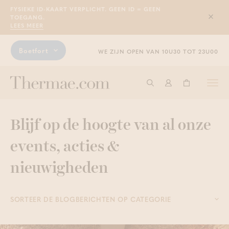
FYSIEKE ID-KAART VERPLICHT. GEEN ID = GEEN
TOEGANG.
Sluit
LEES MEER
Boetfort
WE ZIJN OPEN VAN 10U30 TOT 23U00
Togg
Start met zoeken
Aanmelden
Winkelwage
navi
Blijf op de hoogte van al onze
events, acties &
nieuwigheden
SORTEER DE BLOGBERICHTEN OP CATEGORIE