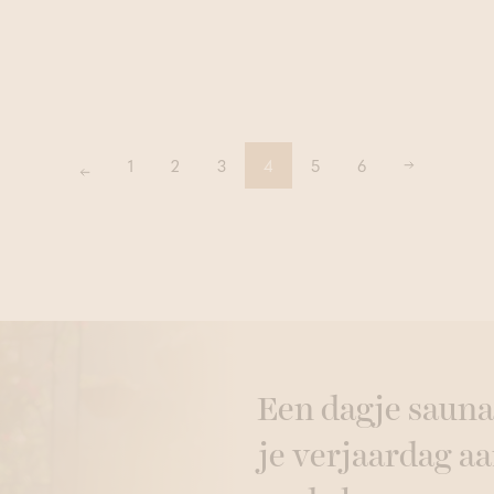
1
2
3
4
5
6
Vorige
Volgende
Een dagje sauna
je verjaardag aa