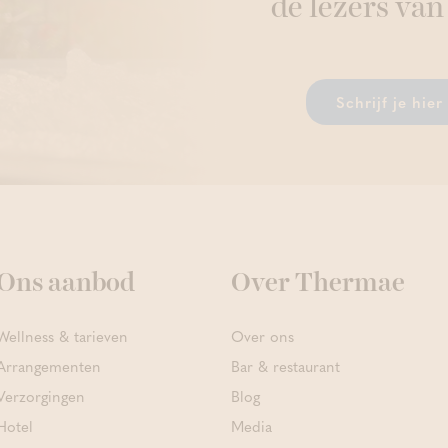
de lezers van
Schrijf je hie
Ons aanbod
Over Thermae
Wellness & tarieven
Over ons
Arrangementen
Bar & restaurant
Verzorgingen
Blog
Hotel
Media