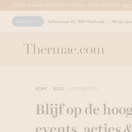
FYSIEKE ID-KAART VERPLICHT. GEEN ID = GEEN TOEGANG.
LEES
Boetfort
Sellaerstraat 42, 1820 Melsbroek
We zijn ope
HOME
BLOG
GEZONDHEID
Blijf op de hoo
events, acties