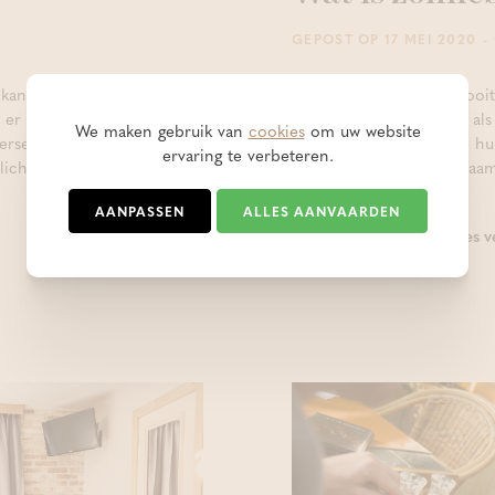
-
GEPOST OP 17 MEI 2020
kan het zijn dat je
De kans is groot dat je ooi
lt er dagen mee, de andere
gezeten en zo rood zag als 
We maken gebruik van
cookies
om uw website
 hersenen dat zorgt voor je
De technische uitleg: je h
ervaring te verbeteren.
 lichaam voorbereiden en
stralen waardoor je lichaam
AANPASSEN
ALLES AANVAARDEN
Lees v