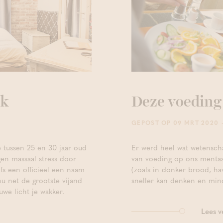
ek
Deze voeding
GEPOST OP 09 MRT 2020
 tussen 25 en 30 jaar oud
Er werd heel wat wetenscha
gen massaal stress door
van voeding op ons mentaal
lfs een officieel een naam
(zoals in donker brood, ha
nu net de grootste vijand
sneller kan denken en mind
we licht je wakker.
Lees v