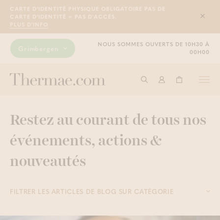
CARTE D'IDENTITÉ PHYSIQUE OBLIGATOIRE PAS DE
CARTE D'IDENTITÉ = PAS D'ACCÈS.
Sluit
PLUS D'INFO
NOUS SOMMES OUVERTS DE 10H30 À
Grimbergen
00H00
Togg
Commencer à cherche
Connexion
Panier
navi
Restez au courant de tous nos
événements, actions &
nouveautés
FILTRER LES ARTICLES DE BLOG SUR CATÉGORIE