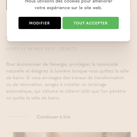
Nous utilisons des cookies pour améliorer
votre expérience sur le site web.
MODIFIER
TOUT ACCEPTER
De l'usage écoresponsable de la salle
de bains
- BEAUTY
POSTÉ LE 09 NOV 2019
Pour économiser de l'énergie, privilégiez la luminosité
naturelle et éteignez la lumière lorsque vous quittez la salle
de bains. Si vous envisagez des travaux de transformation
ou de rénovation, songez à installer un éclairage
automatique, qui s'allume et s'éteint sitôt que l'on pénètre
ou quitte la salle de bains.
Continuer à lire